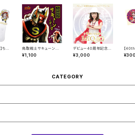
ズ】ちび
鳥取戦士サキューンの
デビュー40周年記念セ
【40
ライト
テーマ-MIQ ver.-
ルフカバーアルバム｢+1
ミクス
¥1,100
¥3,000
¥30
新たな伝説へ｣
／黄色
CATEGORY