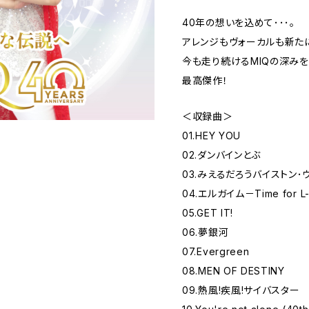
40年の想いを込めて･･･。
アレンジもヴォーカルも新た
今も走り続けるMIQの深み
最高傑作！
＜収録曲＞
01.HEY YOU
02.ダンバインとぶ
03.みえるだろうバイストン･
04.エルガイム－Time for L
05.GET IT!
06.夢銀河
07.Evergreen
08.MEN OF DESTINY
09.熱風!疾風!サイバスター