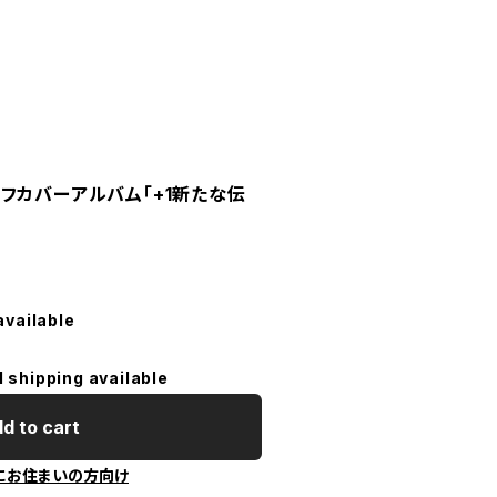
フカバーアルバム｢+1新たな伝
available
l shipping available
d to cart
にお住まいの方向け