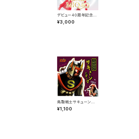
デビュー40周年記念セ
ルフカバーアルバム｢+1
¥3,000
新たな伝説へ｣
鳥取戦士サキューンの
テーマ-MIQ ver.-
¥1,100