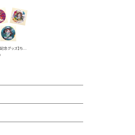
th記念グッズ】ちび
テッカー(赤／緑
0
)