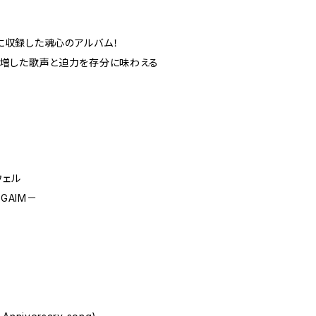
に収録した魂心のアルバム！
を増した歌声と迫力を存分に味わえる
ウェル
-GAIM－