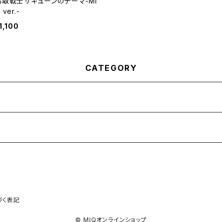
鳥取戦士サキューンのテーマ-MI
 ver.-
1,100
CATEGORY
づく表記
© MIQオンラインショップ