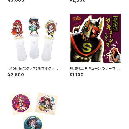
¥3,000
¥2,500
【40th記念グッズ】ちびミクアク
鳥取戦士サキューンのテーマ-M
リルペンライト(赤／緑／黄色)
IQ ver.-
¥2,500
¥1,100