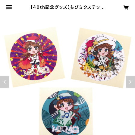
【40th記念グッズ】ちびミクステッカ
ー(赤／緑／黄色) | MIQオンライン
ショップ