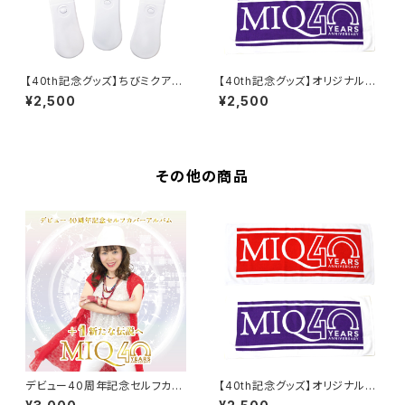
【40th記念グッズ】ちびミクアク
【40th記念グッズ】オリジナルタ
リルペンライト(赤／緑／黄色)
オル(赤／紫)
¥2,500
¥2,500
その他の商品
デビュー40周年記念セルフカバ
【40th記念グッズ】オリジナルタ
ーアルバム｢+1新たな伝説へ｣
オル(赤／紫)